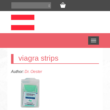
Open
menu
viagra strips
Author:
Dr. Oester