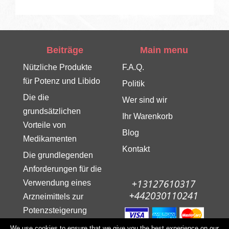
Beiträge
Main menu
Nützliche Produkte
F.A.Q.
für Potenz und Libido
Politik
Die die
Wer sind wir
grundsätzlichen
Ihr Warenkorb
Vorteile von
Blog
Medikamenten
Kontakt
Die grundlegenden
Anforderungen für die
Verwendung eines
Arzneimittels zur
Potenzsteigerung
Produkte, die die
We use cookies to ensure that we give you the best experience on our