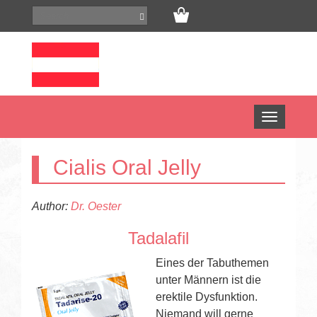
Open
menu
Cialis Oral Jelly
Author:
Dr. Oester
Tadalafil
Eines der Tabuthemen
unter Männern ist die
erektile Dysfunktion.
Niemand will gerne