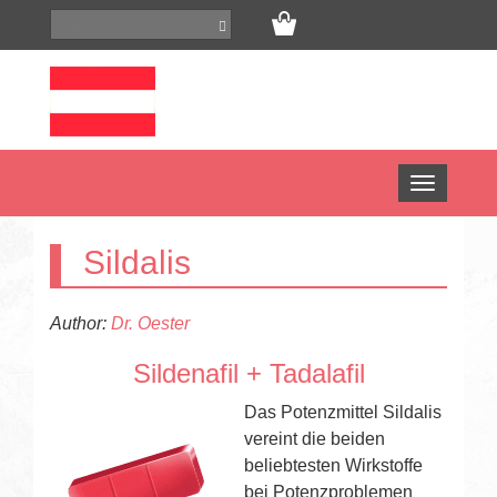
Open
menu
Sildalis
Author:
Dr. Oester
Sildenafil + Tadalafil
Das Potenzmittel Sildalis
vereint die beiden
beliebtesten Wirkstoffe
bei Potenzproblemen