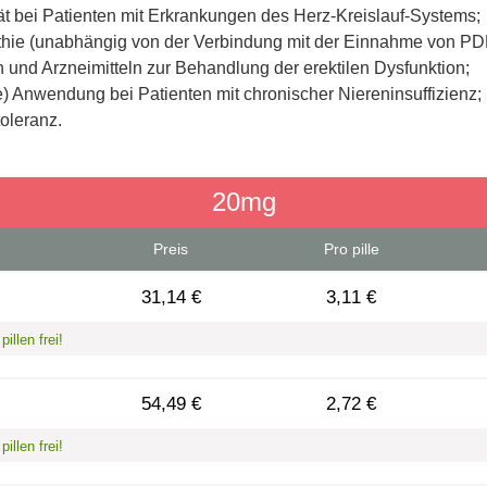
ät bei Patienten mit Erkrankungen des Herz-Kreislauf-Systems;
thie (unabhängig von der Verbindung mit der Einnahme von PDE
und Arzneimitteln zur Behandlung der erektilen Dysfunktion;
) Anwendung bei Patienten mit chronischer Niereninsuffizienz;
oleranz.
20mg
Preis
Pro pille
31,14 €
3,11 €
illen frei!
54,49 €
2,72 €
illen frei!