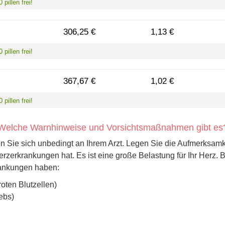
pillen frei!
306,25 €
1,13 €
pillen frei!
367,67 €
1,02 €
pillen frei!
Welche Warnhinweise und Vorsichtsmaßnahmen gibt es
Sie sich unbedingt an Ihrem Arzt. Legen Sie die Aufmerksamkei
 Herzerkrankungen hat. Es ist eine große Belastung für Ihr Herz.
rankungen haben:
oten Blutzellen)
ebs)