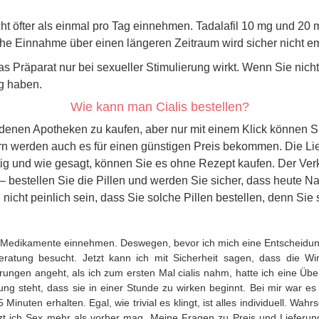
cht öfter als einmal pro Tag einnehmen. Tadalafil 10 mg und 20
iche Einnahme über einen längeren Zeitraum wird sicher nicht e
s Präparat nur bei sexueller Stimulierung wirkt. Wenn Sie nicht 
g haben.
Wie kann man Cialis bestellen?
edenen Apotheken zu kaufen, aber nur mit einem Klick können Si
dern werden auch es für einen günstigen Preis bekommen. Die L
tig und wie gesagt, können Sie es ohne Rezept kaufen. Der Verka
 bestellen Sie die Pillen und werden Sie sicher, dass heute Na
 nicht peinlich sein, dass Sie solche Pillen bestellen, denn Si
e Medikamente einnehmen. Deswegen, bevor ich mich eine Entscheidu
eratung besucht. Jetzt kann ich mit Sicherheit sagen, dass die W
ungen angeht, als ich zum ersten Mal cialis nahm, hatte ich eine Übe
ng steht, dass sie in einer Stunde zu wirken beginnt. Bei mir war e
inuten erhalten. Egal, wie trivial es klingt, ist alles individuell. Wah
tzt ich Sex mehr als vorher mag. Meine Fragen zu Preis und Lieferu