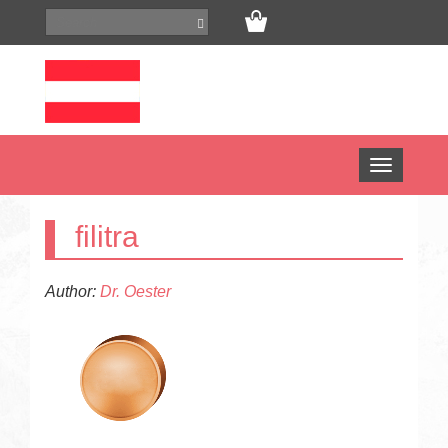
Open
menu
filitra
Author:
Dr. Oester