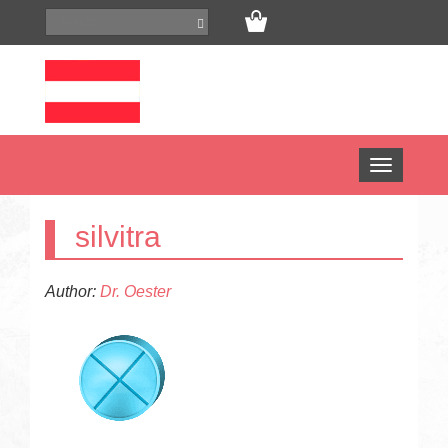
Open
menu
silvitra
Author:
Dr. Oester