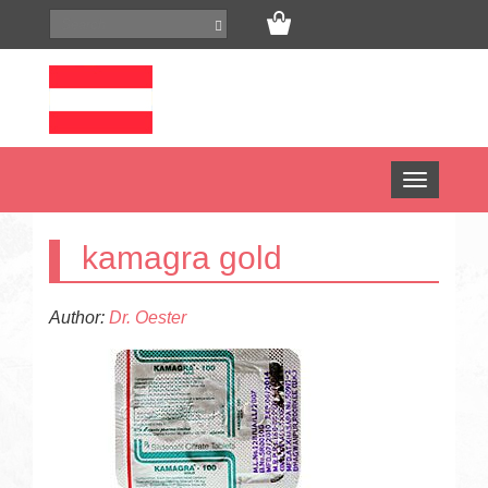
Open
menu
kamagra gold
Author:
Dr. Oester