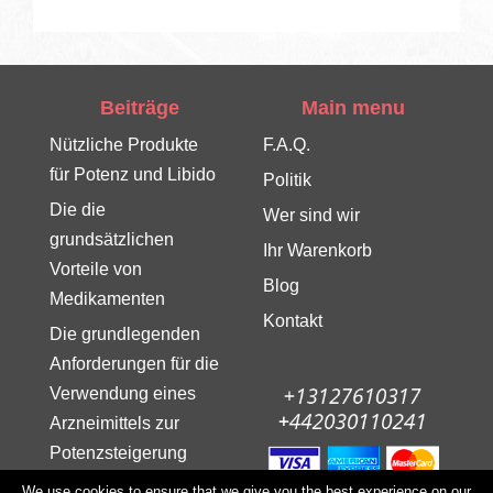
Beiträge
Main menu
Nützliche Produkte
F.A.Q.
für Potenz und Libido
Politik
Die die
Wer sind wir
grundsätzlichen
Ihr Warenkorb
Vorteile von
Blog
Medikamenten
Kontakt
Die grundlegenden
Anforderungen für die
Verwendung eines
Arzneimittels zur
Potenzsteigerung
Produkte, die die
We use cookies to ensure that we give you the best experience on our