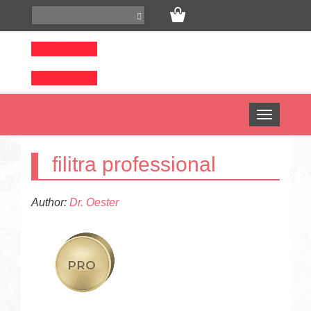
Open
menu
filitra professional
Author:
Dr. Oester