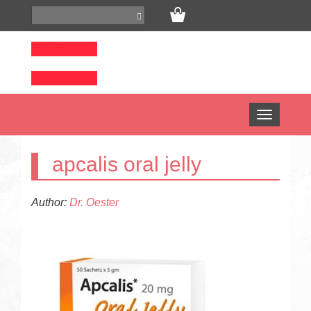
Open
menu
apcalis oral jelly
Author:
Dr. Oester