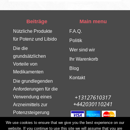
Beiträge
Main menu
Nützliche Produkte
F.A.Q.
für Potenz und Libido
Politik
Die die
Wer sind wir
grundsätzlichen
Ihr Warenkorb
Vorteile von
Blog
Medikamenten
Kontakt
Die grundlegenden
Anforderungen für die
Verwendung eines
Arzneimittels zur
Potenzsteigerung
Produkte, die die
We use cookies to ensure that we give you the best experience on our
© Copyright 2017 All rights
website. If you continue to use this site we will assume that you are
Potenz erhöhen