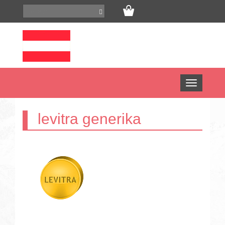
Open
menu
levitra generika